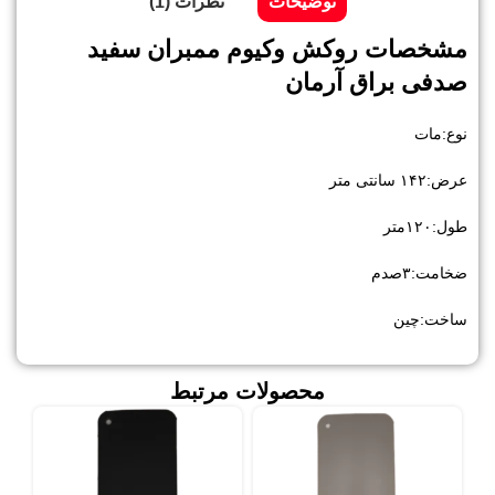
توضیحات
نظرات (1)
مشخصات روکش وکیوم ممبران سفید
صدفی براق آرمان
نوع:مات
عرض:۱۴۲ سانتی متر
طول:۱۲۰متر
ضخامت:۳صدم
ساخت:چین
محصولات مرتبط