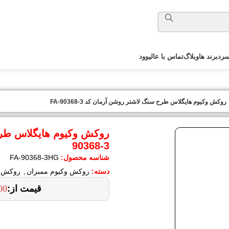
رد
برند ها
وبلاگ
تماس با عالیوود
روکش وکیوم هایگلاس طرح سنگ لاشتر روشن آرمان کد FA-90368-3
90368-3
شناسه محصول:
FA-90368-3HG
دسته:
روکش وکیوم ممبران
,
روکش و
00