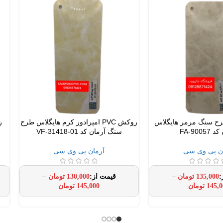
ش pvc طرح سنگ مرمر هایگلاس
روکش PVC امپرادور کرم هایگلاس طرح
FA-9005
سنگ آرمان کد VF-31418-01
ن پی وی سی
آرمان پی وی سی
–
–
135,000
تومان
130,000
تومان
145,0
تومان
145,000
تومان