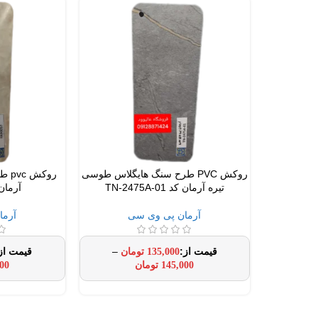
روکش PVC طرح سنگ هایگلاس طوسی
روک
تیره آرمان کد TN-2475A-01
آرمان کد 7
آرمان پی وی سی
آرما
–
135,000
تومان
145,000
تومان
00