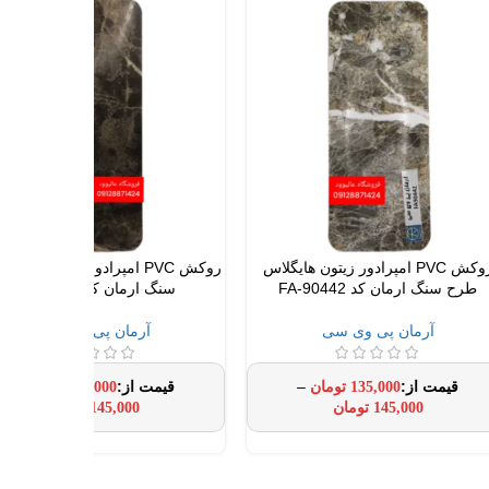
روکش PVC امپرادور زیتون هایگلاس
روکش PVC امپرادور تیره هایگل
طرح سنگ ارمان کد FA-90442
سنگ ارمان کد FA-90028
آرمان پی وی سی
آرمان پی وی سی
–
–
135,000
تومان
130,000
تومان
145,000
تومان
145,000
تومان