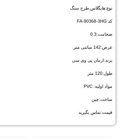
نوع:هایگلاس,طرح سنگ
کد:FA-90368-3HG
ضخامت:0.3
عرض:142 سانتی متر
برند:ارمان پی وی سی
طول:120 متر
مواد اولیه: PVC
ساخت:چین
قیمت:تماس بگیرید